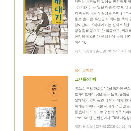
택배는 사람들의 일상을 편리하게 하
《까대기》는 일을 하면 하루 만에 
차 아르바이트의 실상을 A부터 Z까
울로 올라온 주인공 이바다는 택배 
살아간다. 《까대기》는 실제로 6년 
경험을 바탕으로 한 작품으로, 취재
현장의 목소리가 생생하게 녹아 있다.
작이다.
저자 이종철 | 출간일 2019-05-13 
보리 만화밥
그녀들의 방
‘
오늘의 우리 만화상
’
수상 작가인 류승
르바이트하며 꿈을 좇는 둘째
,
졸업을 
삶의 위기 앞에 놓인 네 명의 여자
,
한 
위기는 저마다 다른 세대가 겪고 있는
를 옴니버스 식으로 구성해 가족 사이
으로 그려 낸 단편집이다
. ‘2018
다양성
저자 류승희 | 출간일 2019-05-01 