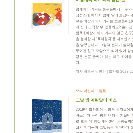
람개비 아가씨는 친구들에게 국수와 
정성스레 써서 바람에 날려 보냅니다
르는 바람개비 아가씨는 뾰로통해집
네 집에 도착할 수 있을까요? 흥미
림책 ⟪바람개비 아가씨와 일곱 친구
을 정리할 때 ‘육하원칙’을 따르면 
을 담았습니다. 그림책 전체가 삼각형
루어진 칠교 모양으로 되어 있어 상
같은 본문 글씨가 읽는 이로 하여금
다.
저자 박영신 박영신 | 출간일 2023-10
보리 어린이 그림책
그날 밤 계란말이 버스
2019년 출간되어 수많은 독자들에
버스》가 눈이 펑펑 내리는 겨울밤 
로 모든 게 멈춰버린 3년, 사람들
삶의 힘겨움과 고달픔은 저마다가 짊