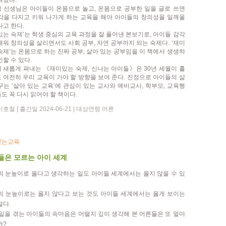
펴냈다.
 선생님은 아이들이 온몸으로 놀고, 온몸으로 공부한 일을 글로 쓰면
각을 다지고 키워 나가게 하는 교육을 해야 아이들의 창의성을 일깨울
다고 한다.
있는 숙제’는 학생 중심의 교육 과정을 잘 풀어낸 본보기로, 아이들 감각
깨워 창의성을 살리면서도 사회 공부, 자연 공부까지 되는 숙제다. ‘재미
숙제’는 온몸으로 하는 진짜 공부, 살아 있는 공부임을 이 책에서 생생하
인할 수 있다.
 새롭게 펴내는 《재미있는 숙제, 신나는 아이들》은 30년 세월이 흘
 여전히 우리 교육이 가야 할 방향을 보여 준다. 진정으로 아이들의 삶
꾸는 ‘살아 있는 교육’에 관심이 있는 교사와 예비교사, 학부모, 교육행
도 꼭 다시 읽어야 할 책이다.
호철 | 출간일 2024-06-21 | 대상연령 어른
있는교육
들은 모르는 아이 세계
의 눈높이로 옳다고 생각하는 일도 아이들 세계에서는 옳지 않을 수 있
 눈높이로는 옳지 않다고 보는 것도 아이들 세계에서는 옳게 보이는
많다.
일을 겪는 아이들의 속마음은 어떨지 깊이 생각해 본 어른들은 또 얼마
까?