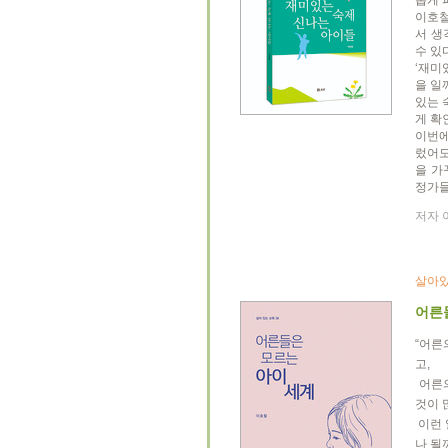
롭게 
이호철
서 생
수 있
‘재미
을 일
있는 
게 확
이번에
렀어도
을 가
정가들
저자 이
살아
어른
“어른
고,
어른의
것이 
이런 
나 될