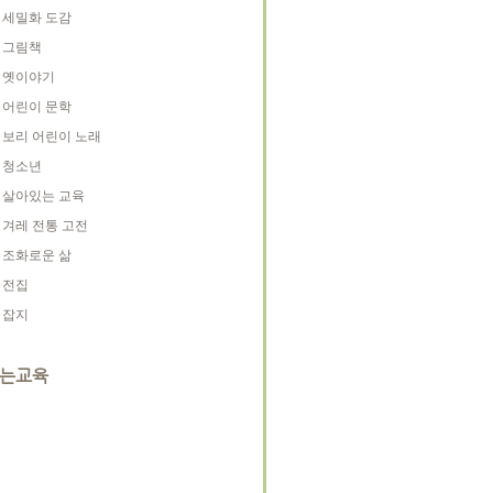
세밀화 도감
그림책
옛이야기
어린이 문학
보리 어린이 노래
청소년
살아있는 교육
겨레 전통 고전
조화로운 삶
전집
잡지
는교육