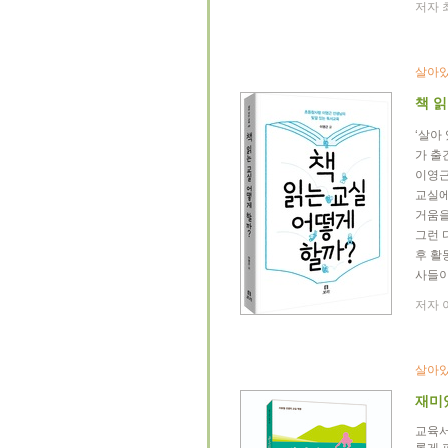
저자 최
살아
책 읽
‘살아
가 출
이영근
교실에
거움을
그런 
후 활
사들이
저자 이
살아
재미
교육서