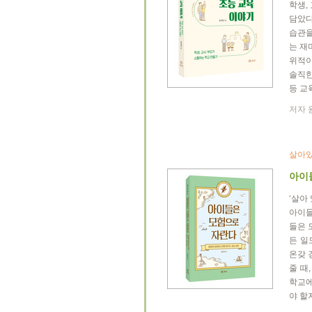
학생,
담았다
습관을
는 재
위적이
솔직한
등 교
저자 윤
살아
아이
‘살아
아이들
들은 
든 일
온갖 
줄 때
학교에
야 할