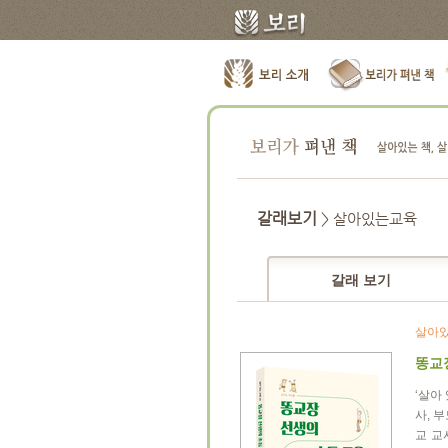
갈래보기
> 살아있는교육
갈래 보기
살아
똥교
‘살아
사, 
교 교