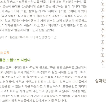
 교사, 학부모가 소통하는 학교를 만들기 위해 애써 온 생생한 이야기를
. 글쓴이 윤태규 선생님에게 초등학교는 공부하는 곳이 아니라 기본
 기르는 곳이다. 또한, ‘잘’하는 것보다 ‘재미’가 중요한 곳이다. 이 책에
미있고 행복한 학교를 만들기 위해 실천한 소중한 기록들을 모았다. 권
지 않고 친근한, 아이의 행복이 가장 먼저인 교장 선생님의 따뜻하고
 이야기를 전하며, 아울러 학생, 교사, 학부모가 함께 만드는 학교, 초
육의 역할과 현실에 대한 고민과 답을 담았다.
태규 | 출간일 2023-09-18 | 대상연령 청소년
있는교육
들은 모험으로 자란다
 있는 교육’ 시리즈 도서 45번째 권으로, 39년 동안 초등학교 교실에서
과 생활해 온 교사 최관의의 교육철학과 실천 사례를 담은 책 《아이
모험으로 자란다》를 출간했습니다. 초등학교 6년은 아이가 두렵고 힘
살아있
도 경험하며, 배우고 깨닫고 성장하는 시기입니다. 학교는 아이들에게
경험을 할 수 있는 기회를 마련하고, 부모는 아이의 도전을 믿고 기다려
, 비로소 아이는 자기 삶의 주인으로 성장할 수 있습니다. 자녀를 처음
 보내는 부모들, 해마다 커 가며 조금씩 달라지는 아이를 어떻게 대해
지 고민이 많은 부모들에게 길잡이가 되어 줄 책입니다.