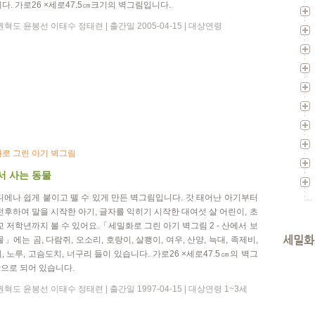
다. 가로26 ×세로47.5㎝크기의 벽그림입니다.
혁도 윤봉선 이태수 정태련 | 출간일 2005-04-15 | 대상연령
로 그린 아기 벽그림
서 사는 동물
디에나 쉽게 붙이고 뗄 수 있게 만든 벽그림입니다. 갓 태어난 아기부터
전후하여 말을 시작한 아기, 글자를 익히기 시작한 대여섯 살 어린이, 초
교 저학년까지 볼 수 있어요.「세밀화로 그린 아기 벽그림 2 - 산에서 보
세밀화
물」에는 곰, 다람쥐, 오소리, 호랑이, 살쾡이, 여우, 산양, 늑대, 족제비,
, 노루, 고슴도치, 너구리 들이 있습니다. 가로26 ×세로47.5㎝의 벽그
장으로 되어 있습니다.
혁도 윤봉선 이태수 정태련 | 출간일 1997-04-15 | 대상연령 1~3세