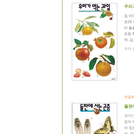
우리
집 어
로26
터 돌
초등 
박, 
저자 권
세밀화
들판
크기가
장의 
아 있
라, 