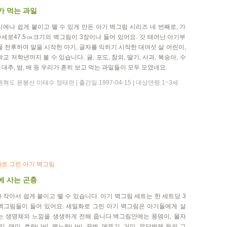
가 먹는 과일
디에나 쉽게 붙이고 뗄 수 있게 만든 아기 벽그림 시리즈 네 번째로, 가
 ×세로47.5㎝크기의 벽그림이 3장이나 들어 있어요. 갓 태어난 아기부
을 전후하여 말을 시작한 아기, 글자를 익히기 시작한 대여섯 살 어린이,
학교 저학년까지 볼 수 있습니다. 귤, 포도, 참외, 딸기, 사과, 복숭아, 수
감, 대추, 밤, 배 등 우리가 흔히 보고 먹는 과일들이 모두 모였네요.
혁도 윤봉선 이태수 정태련 | 출간일 1997-04-15 | 대상연령 1~3세
로 그린 아기 벽그림
에 사는 곤충
 작아서 쉽게 붙이고 뗄 수 있습니다. 아기 벽그림 세트는 한 세트당 3
벽그림들이 들어 있어요. 세밀화로 그린 아기 벽그림은 아기들에게 살
는 생명체의 느낌을 생생하게 전해 줍니다.벽그림안에는 풍뎅이, 물자
파리, 매미, 호랑나비, 멧노랑나비, 꿀벌, 메뚜기, 거미, 무당벌레 등의 그