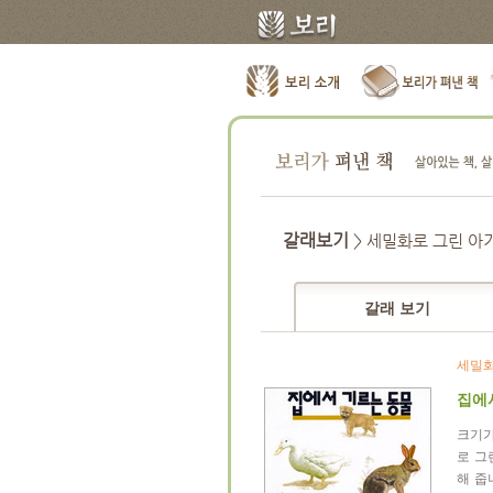
갈래보기
> 세밀화로 그린 아
갈래 보기
세밀화
집에
크기가
로 그
해 줍