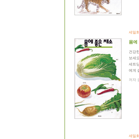
세밀화
몸에
건강한
보세요
세트당
에게 
저자 권
세밀화