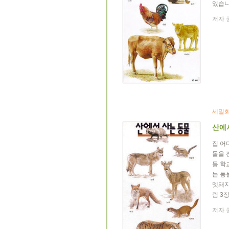
있습니
저자 권
세밀화
산에
집 어
돌을 
등 학
는 동
멧돼지
림 3
저자 권