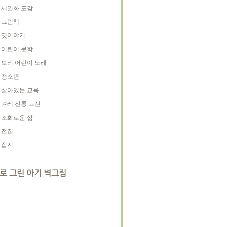
세밀화 도감
그림책
옛이야기
어린이 문학
보리 어린이 노래
청소년
살아있는 교육
겨레 전통 고전
조화로운 삶
전집
잡지
로 그린 아기 벽그림