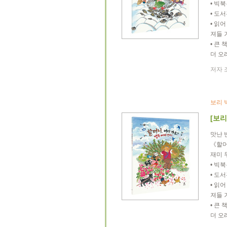
• 빅
• 도
• 읽
져들 
• 큰
더 오
저자 조
보리 
[보리
맛난 
《할머
재미 두
• 빅
• 도
• 읽
져들 
• 큰
더 오