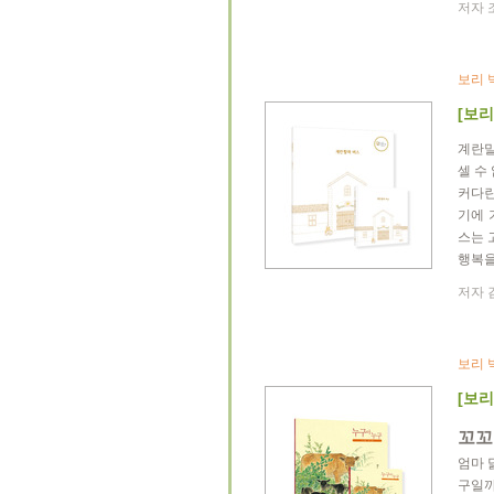
저자 조
보리 
[보리
계란말
셀 수
커다란
기에 
스는 
행복을
저자 김
보리 
[보리
꼬꼬
엄마 
구일까