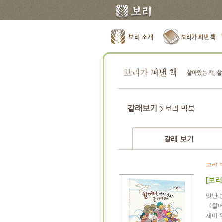
갈래보기
> 보리 빅북
갈래 보기
보리 
[보리
맛난 
《할머
재미 두