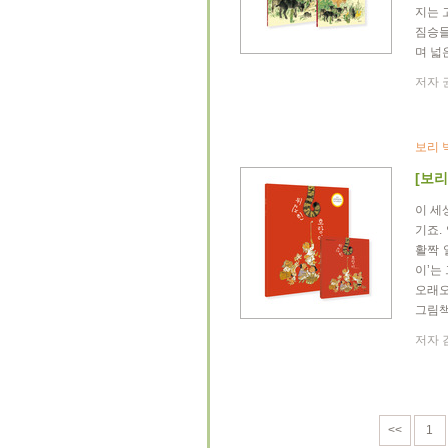
지는 
짐승들
며 넓
저자 권
보리 
[보리
이 세
기죠.
활짝 
이’는
오래오
그림책
저자 김
<<
1