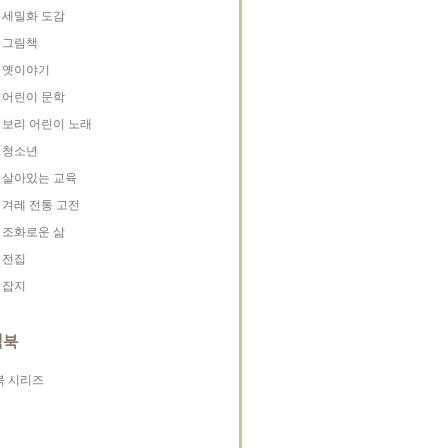
세밀화 도감
그림책
옛이야기
어린이 문학
보리 어린이 노래
청소년
살아있는 교육
겨레 전통 고전
조화로운 삶
전집
잡지
빅북
북 시리즈