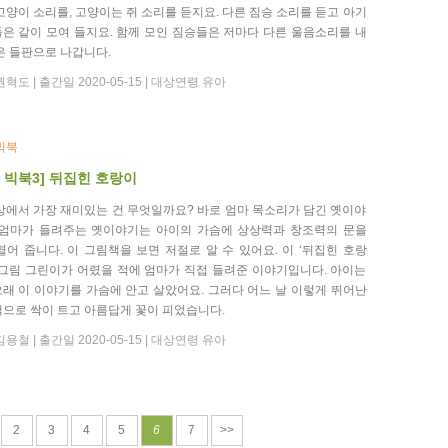
고양이 소리를, 고양이는 쥐 소리를 듣지요. 다른 짐승 소리를 듣고 아기
은 같이 모여 들지요. 함께 모인 짐승들은 저마다 다른 울음소리를 내
은 들판으로 나갑니다.
혁도 | 출간일 2020-05-15 | 대상연령 유아
빅북
 빅북3] 뒤집힌 호랑이
상에서 가장 재미있는 건 무엇일까요? 바로 엄마 목소리가 담긴 옛이야
 엄마가 들려주는 옛이야기는 아이의 가슴에 상상력과 창조력의 문을
열어 줍니다. 이 그림책을 보면 저절로 알 수 있어요. 이 ‘뒤집힌 호랑
 그림 그린이가 어렸을 적에 엄마가 직접 들려준 이야기입니다. 아이는
래 이 이야기를 가슴에 안고 살았어요. 그러다 어느 날 이렇게 뛰어난
으로 싹이 트고 아름답게 꽃이 피었습니다.
용철 | 출간일 2020-05-15 | 대상연령 유아
2
3
4
5
6
7
>>