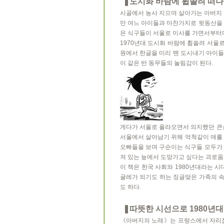
❚도시화 바람에 휩쓸려 떠나
시골에서 농사 지으며 살아가는 아버지 
만 여느 아이들과 마찬가지로 뒷동산을 
은 식구들이 서울로 이사를 가면서부터다
1970년대 도시화 바람에 휩쓸려 서울
원에서 한글을 미리 뗀 도시내기 아이들
이 같은 반 동무들의 놀림감이 된다.
게다가 서울로 올라오면서 의지했던 큰삼
서울에서 살아남기 위해 억척같이 애를 
오빠들을 보며 구순이는 식구들 모두가 
져 있는 늪에서 도망가고 싶다는 괴로움
이 책은 한국 사회와 1980년대라는 
굴레가 되기도 하는 징글맞은 가족의 
도 하다.
❚따뜻한 시선으로 1980년
《아버지의 노래》는 프랑스에서 자리잡