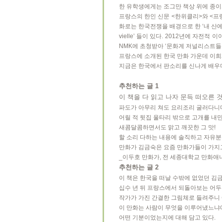
한 유학생에게는 조그만 책상 위에 종이와
프랑스의 한인 신문 <한위클리>와 <프랑
화로는 한국전쟁을 배경으로 한 ‘내 산에 오르
vielle’ 들이 있다. 2012년에 자전적
NMK에 초청받아 ‘문화계 저널리스트들
프랑스에 소개된 한국 만화 가운데 이희
지금은 한국에서 판소리를 신나게 배우며
추천하는 글 1
이 책을 다 읽고 나자 문득 떠오른 
파도가 아무리 쳐도 요리조리 굴러다니며
어릴 적 뒷집 울타리 밖으로 고개를 내민
새콤달콤하면서도 맑고 깨끗한 그 맛!
할 소리 다하는 내용에 솔직하고 자유분
만화가 김금숙은 요즘 만화가들이 가지고
_이두호 만화가, 전 세종대학교 만화
추천하는 글 2
이 책은 한국을 떠날 수밖에 없었던 김
십수 년 뒤 프랑스에서 되돌아보는 어두
작가가 가진 간결한 그림체로 들려주니
이 만화는 사람이 무엇을 이루어냈느냐에
어떤 기분이었는지에 대해 담고 있다.