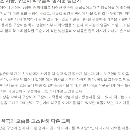
온 시골, 구순이 식구들의 힘겨운 생존기
어머니 사이에 9남매 중 막내딸로 태어난 구순이. 소꿉놀이보다 전쟁놀이를 더 좋아
지날 때 이름 모를 무덤이 무섭고, 시골집 뒷간은 귀신이 나올 것만 같아 두렵기만 하다
. 서울에서 더 행복하게 살 수 있으리라 믿고 시골을 떠나온 구순이네 가족은 서울에서
로 올라온 구순이는 학교 생활에서부터 막막함을 느낀다. 하나같이 얼굴이 까맣고 꼬
과 함께 학교에 입학한 구순이가 겪는 낯설음과 어려움은 한두 가지가 아니다. 촌스
촌마저 자기 친누나에게 사기를 쳐 살고 있던 집까지 잃는다. 어느 누구한테도 마음
쓴다. 새벽부터 일어나 길거리에서 장사를 시작한 아버지 엄마, 학업을 그만두고 막
헤어나올 수 없는 늪에 빠진 것 같다는 생각을 한다. 어린 나이로 식구들에게 아무 도움
 사이에 고민하다 구순이는 그림의 세계로 도망을 간다.
시대 상황 속에서 구순이와 구순이 가족들이 어떻게 살아왔는지를 담고 있다. 작가는 어
속살을 그대로 그려냈다. 구순이네 식구들 이야기를 담고 있지만 되돌아보면 그 시대를
대 한국의 모습을 고스란히 담은 그림
은 구순이 집에 나이 든 엄마가 찾아와 이야기를 주고 받으면서 과거의 기억을 떠올리