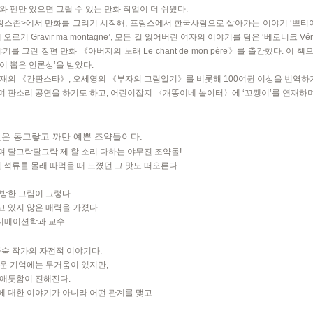
 펜만 있으면 그릴 수 있는 만화 작업이 더 쉬웠다.
스존>에서 만화를 그리기 시작해, 프랑스에서 한국사람으로 살아가는 이야기 ‘쁘티야 Pet
기 Gravir ma montagne’, 모든 걸 잃어버린 여자의 이야기를 담은 ‘베로니크 Véro
 이야기를 그린 장편 만화 《아버지의 노래 Le chant de mon père》를 출간했다. 
이 뽑은 언론상’을 받았다.
재의 《간판스타》, 오세영의 《부자의 그림일기》를 비롯해 100여권 이상을 번역하기
 판소리 공연을 하기도 하고, 어린이잡지 〈개똥이네 놀이터〉에 ‘꼬깽이’를 연재하며
것은 동그랗고 까만 예쁜 조약돌이다.
 달그락달그락 제 할 소리 다하는 야무진 조약돌!
 석류를 몰래 따먹을 때 느꼈던 그 맛도 떠오른다.
방한 그림이 그렇다.
 있지 않은 매력을 가졌다.
애니메이션학과 교수
금숙 작가의 자전적 이야기다.
운 기억에는 무거움이 있지만,
 애틋함이 진해진다.
 대한 이야기가 아니라 어떤 관계를 맺고