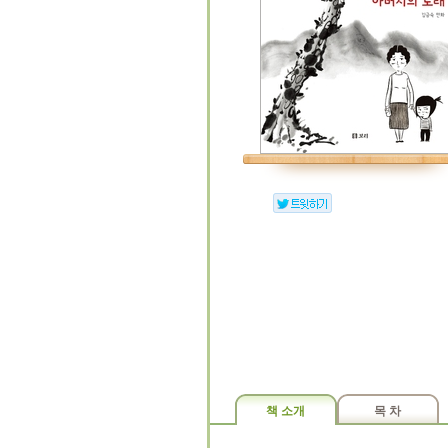
책 소개
목 차