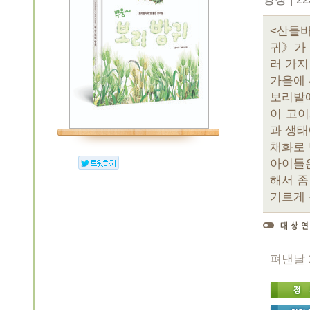
<산들바
귀》가 
러 가지
가을에 
보리밭에
이 고이
과 생태
채화로 
아이들은
해서 좀
기르게 
펴낸날 2