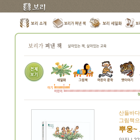
산들바다
그림책으
뿌웅~
양장 | 22