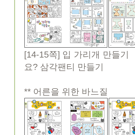
[14-15쪽] 입 가리
요? 삼각팬티 만들기
** 어른을 위한 바느질