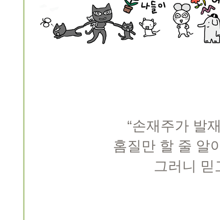
“손재주가 발
홈질만 할 줄 알아
그러니 믿고