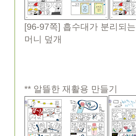
[96-97쪽] 흡수대가 분리
머니 덮개
** 알뜰한 재활용 만들기