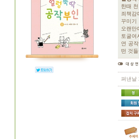
한때 천
죄책감에
꾸미기 
오랜만에
토굴여사
연 공작
떤 것들
펴낸날 2