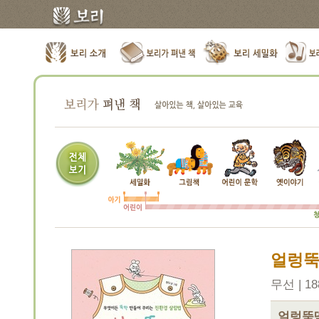
얼렁뚝
무선 | 188
얼렁뚝딱