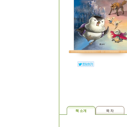
책 소개
목 차