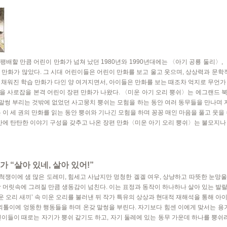
배할 만큼 어린이 만화가 넘쳐 났던 1980년와 1990년대에는 〈아기 공룡 둘리〉,
 만화가 많았다. 그 시대 어린이들은 어린이 만화를 보고 울고 웃으며, 상상력과 문학적
 채워진 학습 만화가 다인 양 여겨지면서, 아이들은 만화를 보는 때조차 억지로 무언가
을 사로잡을 본격 어린이 장편 만화가 나왔다. 〈미운 아기 오리 뿡쉬〉는 에그랜드 
 말썽 부리는 것밖에 없었던 사고뭉치 뿡쉬는 모험을 하는 동안 여러 동무들을 만나며 
 이 세 권의 만화를 읽는 동안 뿡쉬와 기나긴 모험을 하며 꽁꽁 매인 마음을 풀고 웃을
랜만에 탄탄한 이야기 구성을 갖추고 나온 장편 만화〈미운 아기 오리 뿡쉬〉는 불모지나
 “살아 있네, 살아 있어!”
난 척쟁이에 샘 많은 도레미, 힘세고 사납지만 멍청한 겔겔 여우, 상냥하고 따뜻한 눈망
방 머릿속에 그려질 만큼 생동감이 넘친다. 이는 표정과 동작이 하나하나 살아 있는 발
미운 오리 새끼’ 속 미운 오리를 불러낸 뒤 작가 특유의 상상과 현대적 재해석을 통해 
 외톨이에 엉뚱한 행동들을 하며 온갖 말썽을 부린다. 자기보다 힘센 이에게 맞서는 용기
린이들이 때로는 자기가 뿡쉬 같기도 하고, 자기 둘레에 있는 동무 가운데 하나를 뿡쉬라