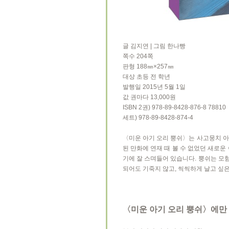
글 김지연 | 그림 한나빵
쪽수 204쪽
판형 188㎜×257㎜
대상 초등 전 학년
발행일 2015년 5월 1일
값 권마다 13,000원
ISBN 2권) 978-89-8428-876-8 78810
세트) 978-89-8428-874-4
〈미운 아기 오리 뿡쉬〉는 사고뭉치 아
된 만화에 연재 때 볼 수 없었던 새로
기에 잘 스며들어 있습니다. 뿡쉬는 모
되어도 기죽지 않고, 씩씩하게 날고 싶
〈미운 아기 오리 뿡쉬〉에만 