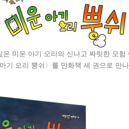
싶은 미운 아기 오리의 신나고 짜릿한 모험
아기 오리 뿡쉬〉를 만화책 세 권으로 만