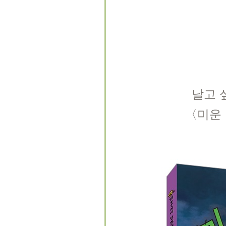
날고 
〈미운 