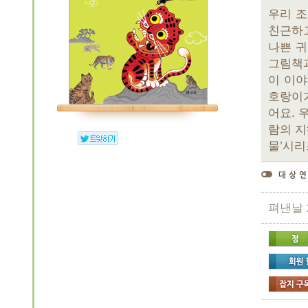
우리 
친근하
나쁜 귀
그림책과
이 이야
호랑이가
어요. 
람의 지
물’시리
펴낸날 20